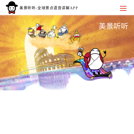
Toggle
美景听听-全球景点语音讲解APP
navigation
美景听听